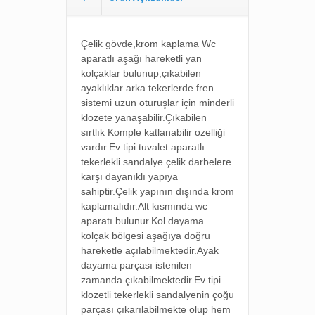
Çelik gövde,krom kaplama
Wc
aparatlı a
şağı hareketli yan
kolçaklar bulunup,ç
ıkabilen
ayaklıklar a
rka tekerlerde fren
sistemi u
zun oturuşlar için minderli
k
lozete yanaşabilir.
Çıkabilen
sırtlık
Komple katlanabilir ozelliği
vardır.Ev tipi tuvalet aparatlı
tekerlekli sandalye çelik darbelere
karşı dayanıklı yapıya
sahiptir.Çelik yapının dışında krom
kaplamalıdır.Alt kısmında wc
aparatı bulunur.Kol dayama
kolçak bölgesi aşağıya doğru
hareketle açılabilmektedir.Ayak
dayama parçası istenilen
zamanda çıkabilmektedir.Ev tipi
klozetli tekerlekli sandalyenin çoğu
parçası çıkarılabilmekte olup hem