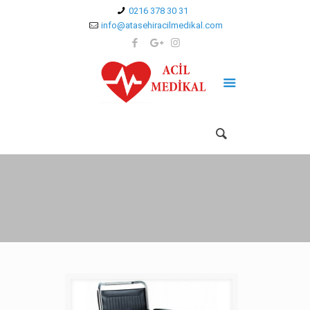
0216 378 30 31
info@atasehiracilmedikal.com