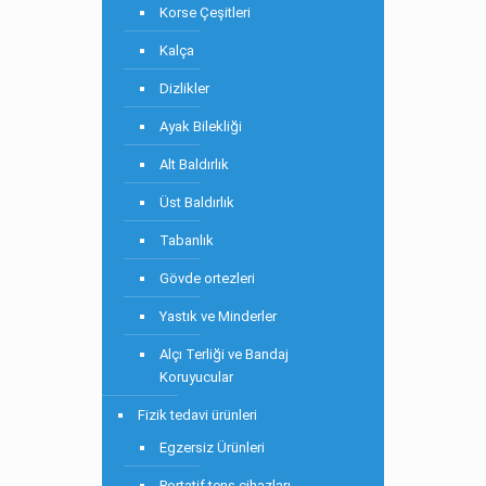
Korse Çeşitleri
Kalça
Dizlikler
Ayak Bilekliği
Alt Baldırlık
Üst Baldırlık
Tabanlık
Gövde ortezleri
Yastık ve Minderler
Alçı Terliği ve Bandaj
Koruyucular
Fizik tedavi ürünleri
Egzersiz Ürünleri
Portatif tens cihazları