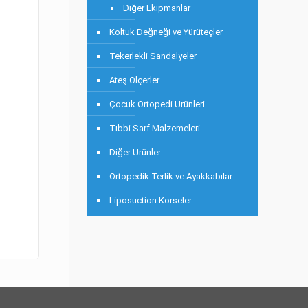
Diğer Ekipmanlar
Koltuk Değneği ve Yürüteçler
Tekerlekli Sandalyeler
Ateş Ölçerler
Çocuk Ortopedi Ürünleri
Tıbbi Sarf Malzemeleri
Diğer Ürünler
Ortopedik Terlik ve Ayakkabılar
Liposuction Korseler