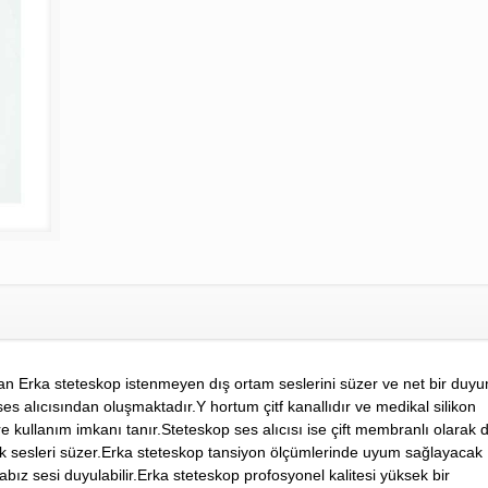
an Erka steteskop istenmeyen dış ortam seslerini süzer ve net bir duy
ses alıcısından oluşmaktadır.Y hortum çitf kanallıdır ve medikal silikon
e kullanım imkanı tanır.Steteskop ses alıcısı ise çift membranlı olarak 
zuk sesleri süzer.Erka steteskop tansiyon ölçümlerinde uyum sağlayacak
bız sesi duyulabilir.Erka steteskop profosyonel kalitesi yüksek bir