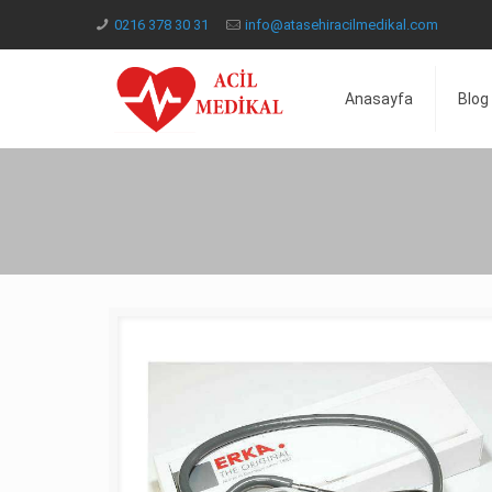
0216 378 30 31
info@atasehiracilmedikal.com
Anasayfa
Blog