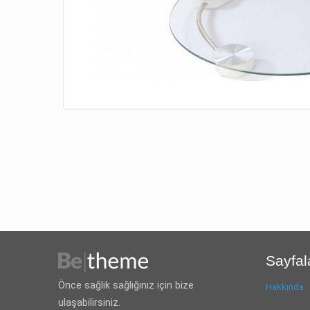
Sayfal
Önce sağlık sağlığınız için bize
Hakkında
ulaşabilirsiniz.