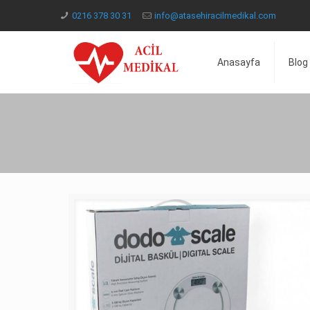
0216 378 30 31
info@atasehiracilmedikal.com
Anasayfa
Blog