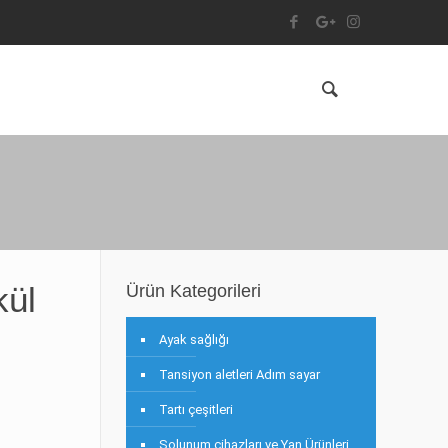
kül
Ürün Kategorileri
Ayak sağlığı
Tansiyon aletleri Adım sayar
Tartı çeşitleri
Solunum cihazları ve Yan Ürünleri