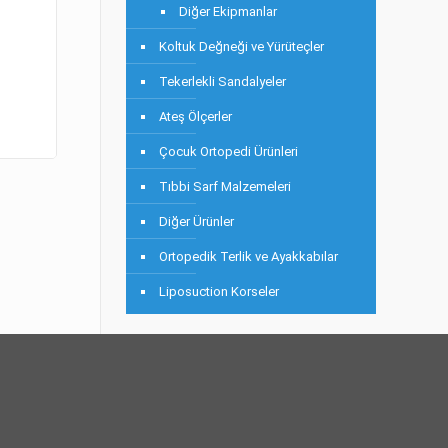
Diğer Ekipmanlar
Koltuk Değneği ve Yürüteçler
Tekerlekli Sandalyeler
Ateş Ölçerler
Çocuk Ortopedi Ürünleri
Tıbbi Sarf Malzemeleri
Diğer Ürünler
Ortopedik Terlik ve Ayakkabılar
Liposuction Korseler