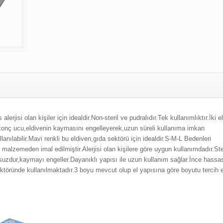
 alerjisi olan kişiler için idealdir.
Non-steril ve pudralıdır.
Tek kullanımlıktır.
İki e
konç ucu,eldivenin kaymasını engelleyerek,uzun süreli kullanıma imkan
anılabilir.
Mavi renkli bu eldiven,gıda sektörü için idealdir.S-M-L Bedenleri
malzemeden imal edilmiştir.Alerjisi olan kişilere göre uygun kullanımdadır.Ste
usuzdur,kaymayı engeller.Dayanıklı yapısı ile uzun kullanım sağlar.İnce hassa
ktöründe kullanılmaktadır.3 boyu mevcut olup el yapısına göre boyutu tercih ed