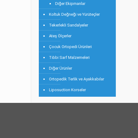
Diğer Ekipmanlar
Koltuk Değneği ve Yürüteçler
Tekerlekli Sandalyeler
Ateş Ölçerler
Çocuk Ortopedi Ürünleri
Tıbbi Sarf Malzemeleri
Diğer Ürünler
Ortopedik Terlik ve Ayakkabılar
Liposuction Korseler