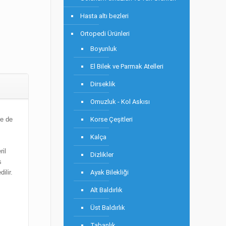
Hasta altı bezleri
Ortopedi Ürünleri
Boyunluk
El Bilek ve Parmak Atelleri
Dirseklik
Omuzluk - Kol Askısı
Korse Çeşitleri
le de
Kalça
ril
Dizlikler
s
Ayak Bilekliği
ilir.
Alt Baldırlık
Üst Baldırlık
Tabanlık