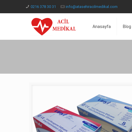
0216 378 30 31
info@atasehiracilmedikal.com
Anasayfa
Blog