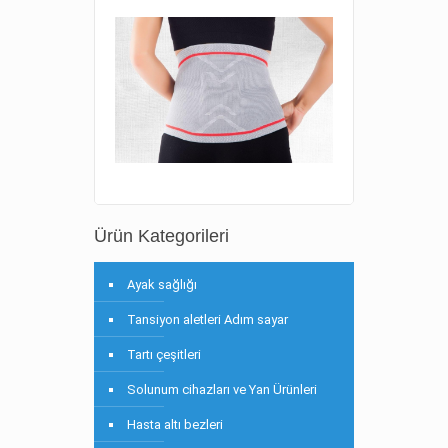
Ürün Kategorileri
Ayak sağlığı
Tansiyon aletleri Adım sayar
Tartı çeşitleri
Solunum cihazları ve Yan Ürünleri
Hasta altı bezleri