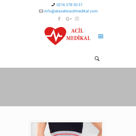
0216 378 30 31
info@atasehiracilmedikal.com