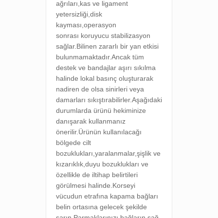
ağrıları,k
as ve ligament
yetersizliği,d
isk
kayması,o
perasyon
sonrası
koruyucu stabilizasyon
sağlar.B
ilinen zararlı bir yan etkisi
bulunmamaktadır.Ancak tüm
destek ve bandajlar aşırı sıkılma
halinde lokal basınç oluşturarak
nadiren de olsa sinirleri veya
damarları sıkıştırabilirler.
Aş
ağıdaki
durumlarda ürünü hekiminize
danışarak kullanmanız
önerilir.
Ürünün kullanılacağı
bölgede cilt
bozuklukları,yaralanmalar,
şişlik ve
kızarıklık,duyu bozuklukları ve
özellikle de iltihap belirtileri
görülmesi halinde.
Korseyi
vücudun etrafına kapama bağları
belin ortasına gelecek şekilde
sarın.Parmaklarınızı bağların sağ