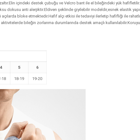
ltır.Elin içindeki destek çubuğu ve Velcro bant ile el bileğindeki yük hafifletili
dokusu anti alerjiktir.Eldiven şeklinde giyilebilir modeldir,esnek elastik yapıs
çılarda bloke etmektedir.Hafif alçı etkisi ile tedaviyi ilerletip hafifliği ile rahatl
 aktivitelerde bileğin zorlanma durumlarında destek amaçlı kullanılabilir.Koruy
4
5
6
7-18
18-19
19-20