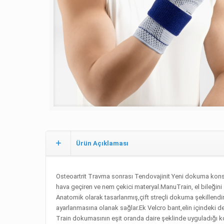
Ürün Açıklaması
Osteoartrit Travma sonrası Tendovajinit Yeni dokuma konsep
hava geçiren ve nem çekici materyal.ManuTrain, el bileğini st
Anatomik olarak tasarlanmış,çift streçli dokuma şekillendiri
ayarlanmasına olanak sağlar.Ek Velcro bant,elin içindeki de
Train dokumasının eşit oranda daire şeklinde uyguladığı ko