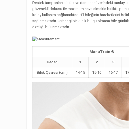
Destek tamponları sinirler ve damarlar üzerindeki baskıyı aza
gözenekli dokusu ile maximum hava almakla birlikte pamuksu 
kolay kullanım sağlamaktadır.El bileğinin hareketlerini belirli a
sağlamaktadır.Herhangi bir klinik bulgu olmasa bile günlük
özelliği bulunmaktadır.
ManuTrain ®
Beden
1
2
3
Bilek Çevresi (cm.)
14-15
15-16
16-17
1