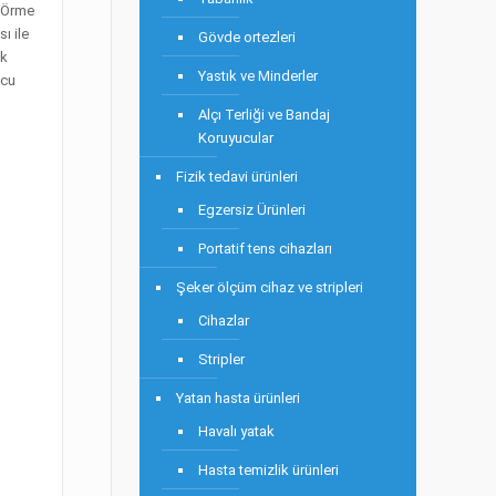
r.Örme
ı ile
Gövde ortezleri
ık
Yastık ve Minderler
ucu
Alçı Terliği ve Bandaj
Koruyucular
Fizik tedavi ürünleri
Egzersiz Ürünleri
Portatif tens cihazları
Şeker ölçüm cihaz ve stripleri
Cihazlar
Stripler
Yatan hasta ürünleri
Havalı yatak
Hasta temizlik ürünleri