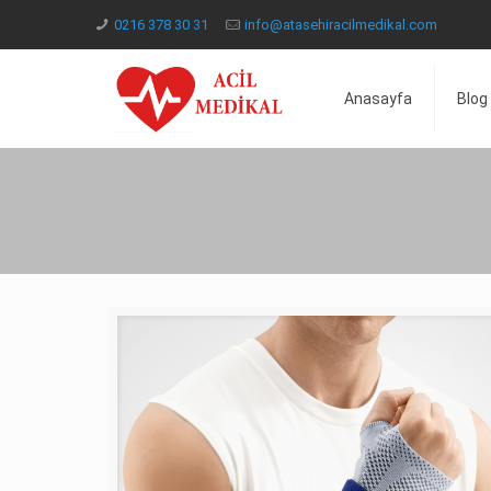
0216 378 30 31
info@atasehiracilmedikal.com
Anasayfa
Blog