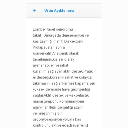
Ürün Açıklaması
Lomber faset sendromu
(akut) Omurgada dejenerasyon ve
kas zayıflığı (hafif) Diskektomi
Prolapsustan sonra
konservatif Anatomik olarak
tasarlanmış,kişisel olarak
ayarlanabilen ve rahat
kullanım sağlayan aktif destek.Pratik
el desteği,korsenin rahat ve kolayca
takılmasını sağlar.Perfore kapama yeri
yüksek derecede hava geçirgenliği
sağlar.Aktif destek ve viskoelastik
masaj tamponu kombinasyonu
ağrıyı hafifletir, gerginliği azaltır
ve iyileştirilmiş bir
propriyosepsiyon yoluyla kas
kontrolünü aktive eder.Bauerfeind