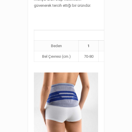
güvenerek tercih ettiği bir üründür.
LumboTra
Beden
1
2
3
Bel Çevresi (cm.)
70-80
80-90
90-1