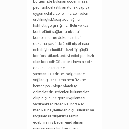
bölgesinde bulunan üçgen masaj
pedi viskoelastik anatomik yapıya
uygun şekil alabilen malzemeden
üretilmiştir.Masaj pedi ağrıları
hafifletir,gerginliği hafifletir ve kas
kontrolünü sağlar.Lumbotrain
korsenin örme dokuması train
dokuma şeklinde üretilmiş olması
sebebiyle elastiklik özelliği güçlü
konforu yüksek tedavi edici yanı hızlı
olan korsedir.Gözenekli hava alabiln
dokusu ile terletme
yapmamaktadır.Bel bölgesinde
sağladığı rahatlama hem fiziksel
hemde psikolojik olarak iyi
gelmektedir.Bedenleri bulunmakta
olup ölçüsüne göre uygulaması
yapılmaktadır.Medikal korseleri
medikal bayilerinden ölçü alınarak ve
uygulamalı birşekilde temin
edebilirsiniz.Bauerfeind alman
menşei ürün olup hekimlerin