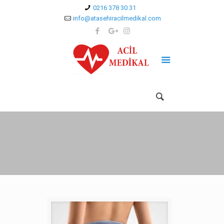
0216 378 30 31
info@atasehiracilmedikal.com