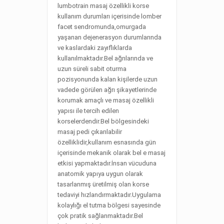
lumbotrain masaj özellikli korse
kullanım durumları içerisinde lomber
facet sendromunda,omurgada
yaşanan dejenerasyon durumlarında
ve kaslardaki zayıflıklarda
kullanılmaktadır.Bel ağrılarında ve
uzun süreli sabit oturma
pozisyonunda kalan kişilerde uzun
vadede görülen ağrı şikayetlerinde
korumak amaçlı ve masaj özellikli
yapısı ile tercih edilen
korselerdendir.Bel bölgesindeki
masaj pedi çıkarılabilir
özelliklidir,kullanım esnasında gün
içerisinde mekanik olarak bel e masaj
etkisi yapmaktadır.İnsan vücuduna
anatomik yapıya uygun olarak
tasarlanmış üretilmiş olan korse
tedaviyi hızlandırmaktadır.Uygulama
kolaylığı el tutma bölgesi sayesinde
çok pratik sağlanmaktadır.Bel