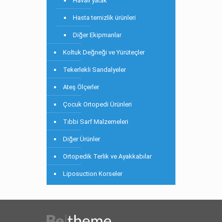
Havalı yatak
Hasta temizlik ürünleri
Diğer Ekipmanlar
Koltuk Değneği ve Yürüteçler
Tekerlekli Sandalyeler
Ateş Ölçerler
Çocuk Ortopedi Ürünleri
Tıbbi Sarf Malzemeleri
Diğer Ürünler
Ortopedik Terlik ve Ayakkabılar
Liposuction Korseler