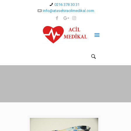
0216 378 30 31
info@atasehiracilmedikal.com