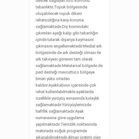
destek sağlayan soft konforlu
tabanlıktır.Topuk bölgesinde
oluşabilecek topuk dikeni
rahatsızlığına karşı koruma
sağlamaktadır.Dış kısmındaki
çıkıntıları ayağı kalıp gibi tabanlığın
içinde tutarak dışarıya kaymasını
çıkmasını engellemektedir.Medial ark
bölgesinde de ark desteği olması ile
ark takviyesi görevini tam olarak
sağlamaktadır.Metatarsal bölgede de
ped desteği mevcuttur,o bölgeye
binen yükü ortadan
kaldırır.Ayakkabının içerisinde çok
rahat kullanılabilmekle ayaklarda
özellikle yürüyüş esnasında kolaylık
sağlamaktadır.Yürüyüşlerinizde
hafiflik sağlamaktadır.Ayak
numarasına göre uygulama
yapılmaktadır.Temizlik noktasında
makinada soğuk programda
yıkanabilmektedir.Alman üretimi olan