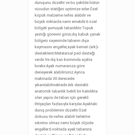
duruşunu düzeltir ve bu şekilde bütün
vücudun statiğini optimize eder.Özel
köpük malzeme nefes alabilir ve
büyük miktarda nemi emebilir.6 özel
bölgeli yumuşak tabanlıktır.Topuk
yastığı görevini görür,dış kabuk çanak
bölgesi sayesinde tabanın dışa
kaymasını engeller,ayak kemeri (ark)ı
desteklenir.Metatarsal ped desteği
vardır.Ve dış kas kısmınıda açıkta
bırakır.Ayak numaranıza göre
deneyerek alabilirsiniz.Ayrıca
makinada 30 derecede
yıkanılabilmektedir.Ark destekli
anatomik tabanlık belirli bir kalınlıkta
olan yapısı ile taban için gerekli
ihtiyaçları fazlasıyla karşılar.Ayaktaki
duruş problemini düzeltir.Özel
dokusu ile nefes alabilr terletme
sıkıntısı olmaz nemi büyük ölçüde
engeller.6 noktada ayak tabanına