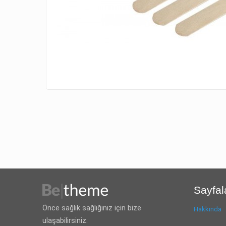
Sayfal
Önce sağlık sağlığınız için bize
Hakkında
ulaşabilirsiniz.