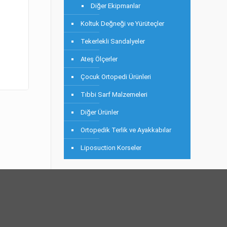
Diğer Ekipmanlar
Koltuk Değneği ve Yürüteçler
Tekerlekli Sandalyeler
Ateş Ölçerler
Çocuk Ortopedi Ürünleri
Tıbbi Sarf Malzemeleri
Diğer Ürünler
Ortopedik Terlik ve Ayakkabılar
Liposuction Korseler