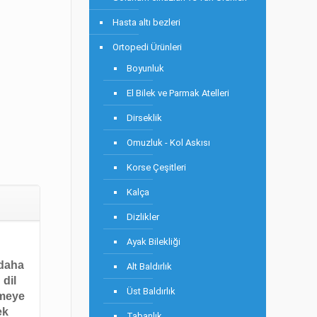
Hasta altı bezleri
Ortopedi Ürünleri
Boyunluk
El Bilek ve Parmak Atelleri
Dirseklik
Omuzluk - Kol Askısı
Korse Çeşitleri
Kalça
Dizlikler
Ayak Bilekliği
 daha
Alt Baldırlık
 dil
Üst Baldırlık
rmeye
ek
Tabanlık