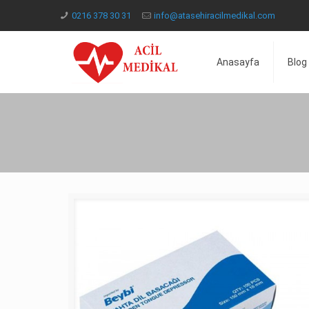
0216 378 30 31
info@atasehiracilmedikal.com
Anasayfa
Blog