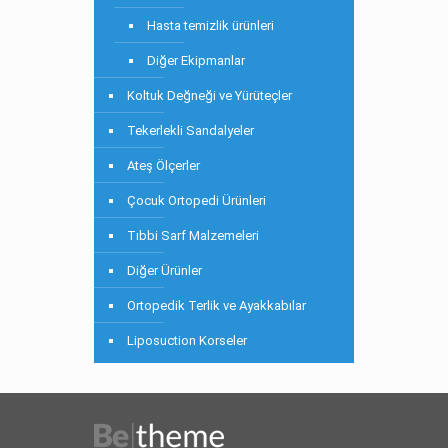
Hasta temizlik ürünleri
Diğer Ekipmanlar
Koltuk Değneği ve Yürüteçler
Tekerlekli Sandalyeler
Ateş Ölçerler
Çocuk Ortopedi Ürünleri
Tıbbi Sarf Malzemeleri
Diğer Ürünler
Ortopedik Terlik ve Ayakkabılar
Liposuction Korseler