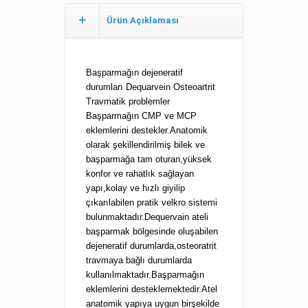
Ürün Açıklaması
Başparmağın dejeneratif
durumları Dequarvein Osteoartrit
Travmatik problemler
Başparmağın CMP ve MCP
eklemlerini destekler.Anatomik
olarak şekillendirilmiş bilek ve
başparmağa tam oturan,yüksek
konfor ve rahatlık sağlayan
yapı,kolay ve hızlı giyilip
çıkarılabilen pratik velkro sistemi
bulunmaktadır.Dequervain ateli
başparmak bölgesinde oluşabilen
dejeneratif durumlarda,osteoratrit
travmaya bağlı durumlarda
kullanılmaktadır.Başparmağın
eklemlerini desteklemektedir.Atel
anatomik yapıya uygun birşekilde