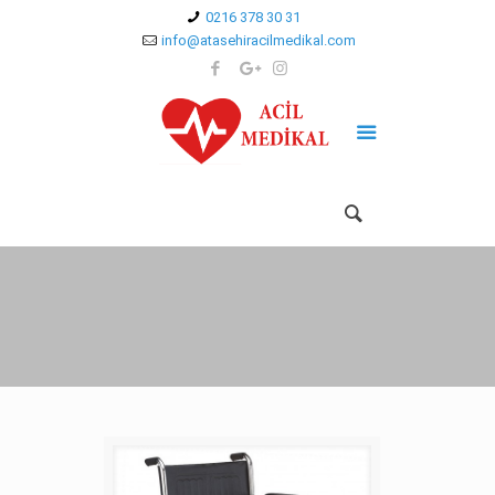
0216 378 30 31
info@atasehiracilmedikal.com