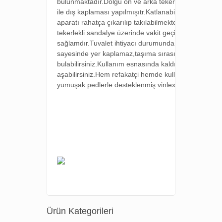
bulunmaktadır.D
olgu ön ve arka tekerler v
inlex doşe
ile dış kaplaması yapılmışıtr.Katlanabilme özelliğine s
aparatı rahatça çıkarılıp takılabilmektedir.Kol dayama
tekerlekli sandalye üzerinde vakit geçiren kişiler içi
sağlamdır.Tuvalet ihtiyacı durumunda alt minder kaldı
sayesinde yer kaplamaz,taşıma sırasında hacmi azalı
bulabilirsiniz.Kullanım esnasında kaldırım vb. engel
aşabilirsiniz.Hem refakatçi hemde kullanıcı kullanımı
yumuşak pedlerle desteklenmiş vinlex kaplama ile ka
Ürün Kategorileri