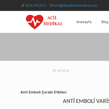
0216 378 30 31
info@atasehiracilmedikal.com
Anasayfa
Blog
20-10-22
Anti Emboli Çorabı Etkileri
ANTİ EMBOLİ VARİ