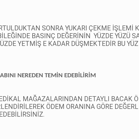
URTULDUKTAN SONRA YUKARI ÇEKME İŞLEMİ 
BİLEĞİNDE BASINÇ DEĞERİNİN
YÜZDE YÜZÜ S
YÜZDE YETMİŞ E KADAR DÜŞMEKTEDİR BU YÜ
ABINI NEREDEN TEMİN EDEBİLİRİM
MEDİKAL MAĞAZALARINDAN DETAYLI BACAK Ö
RLENDİRİLEREK ÖDEM ORANINA GÖRE DEĞERL
DEBİLİRSİNİZ.