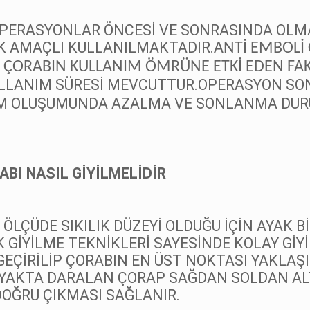
OPERASYONLAR ÖNCESİ VE SONRASINDA OLM
K AMAÇLI KULLANILMAKTADIR.
ANTİ EMBOLİ
İ ÇORABIN KULLANIM ÖMRÜNE ETKİ EDEN FA
KULLANIM SÜRESİ MEVCUTTUR.OPERASYON SON
M OLUŞUMUNDA AZALMA VE SONLANMA DURU
ABI NASIL GİYİLMELİDİR
R ÖLÇÜDE SIKILIK DÜZEYİ OLDUĞU İÇİN AYAK 
 GİYİLME TEKNİKLERİ SAYESİNDE KOLAY GİY
EÇİRİLİP ÇORABIN EN ÜST NOKTASI YAKLAŞ
YAKTA DARALAN ÇORAP SAĞDAN SOLDAN ALT
DOĞRU ÇIKMASI SAĞLANIR.