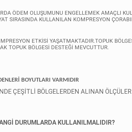
LARDA ÖDEM OLUŞUMUNU ENGELLEMEK AMAÇLI KUL
İYAT SIRASINDA KULLANILAN KOMPRESYON ÇORABID
OMPRESYON ETKİSİ YAŞATMAKTADIR.
TOPUK BÖLGES
AK TOPUK BÖLGESİ DESTEĞİ MEVCUTTUR.
ARI VARMIDIR
NDE ÇEŞİTLİ BÖLGELERDEN ALINAN ÖLÇÜLER 
İ DURUMLARDA KULLANILMALIDIR?