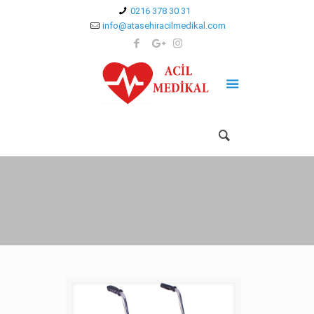
0216 378 30 31
info@atasehiracilmedikal.com