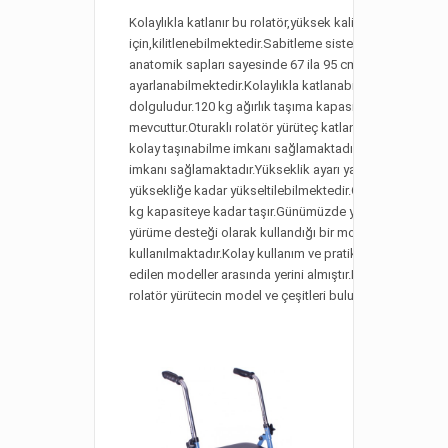
Kolaylıkla katlanır bu rolatör,yüksek kalite ve emniyet
için,kilitlenebilmektedir.Sabitleme sistemi ile donatılmışt
anatomik sapları sayesinde 67 ila 95 cm arasında yükse
ayarlanabilmektedir.Kolaylıkla katlanabilmektedir.Konfo
dolguludur.120 kg ağırlık taşıma kapasitesine sahiptir.
mevcuttur.Oturaklı rolatör yürüteç katlanabilme özelliğin
kolay taşınabilme imkanı sağlamaktadır.Oturma esnası
imkanı sağlamaktadır.Yükseklik ayarı yapılabilen tutma 
yüksekliğe kadar yükseltilebilmektedir.Oturma bölgesi k
kg kapasiteye kadar taşır.Günümüzde yürüme güçlüğü 
yürüme desteği olarak kullandığı bir model olmakta ve
kullanılmaktadır.Kolay kullanım ve pratik katlanabilme öze
edilen modeller arasında yerini almıştır.Medikal bayisin
rolatör yürütecin model ve çeşitleri bulunmaktadır.