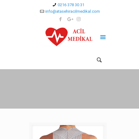
0216 378 30 31
info@atasehiracilmedikal.com