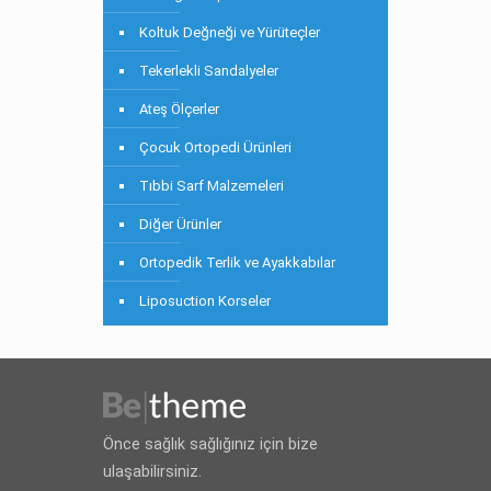
Koltuk Değneği ve Yürüteçler
Tekerlekli Sandalyeler
Ateş Ölçerler
Çocuk Ortopedi Ürünleri
Tıbbi Sarf Malzemeleri
Diğer Ürünler
Ortopedik Terlik ve Ayakkabılar
Liposuction Korseler
Önce sağlık sağlığınız için bize
ulaşabilirsiniz.