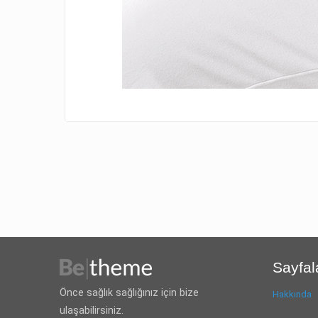
Sayfal
Önce sağlık sağlığınız için bize
Hakkında
ulaşabilirsiniz.