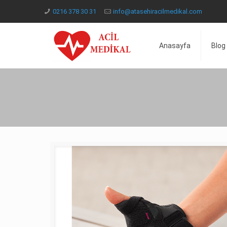
0216 378 30 31
info@atasehiracilmedikal.com
Anasayfa
Blog