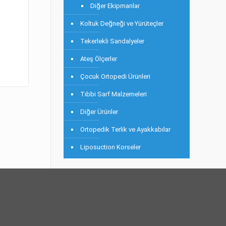
Diğer Ekipmanlar
Koltuk Değneği ve Yürüteçler
Tekerlekli Sandalyeler
Ateş Ölçerler
Çocuk Ortopedi Ürünleri
Tıbbi Sarf Malzemeleri
Diğer Ürünler
Ortopedik Terlik ve Ayakkabılar
Liposuction Korseler