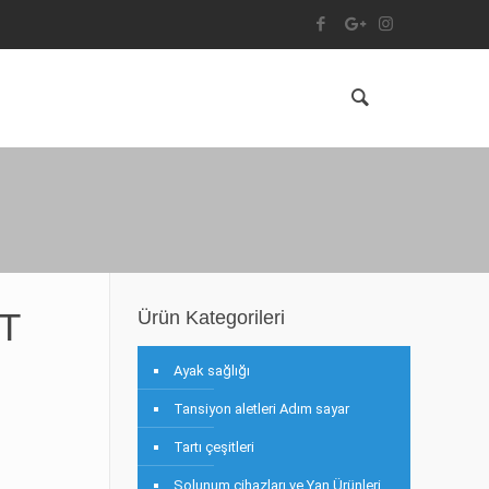
T
Ürün Kategorileri
Ayak sağlığı
Tansiyon aletleri Adım sayar
Tartı çeşitleri
Solunum cihazları ve Yan Ürünleri