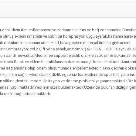
r dahil dizin tüm enflamasyon ve zorlanmaları Kas ve bağ zorlanmaları Bursitle
rrite olmuş eklemi rahatlatır ve sabit bir kompresyon uygulayarak,hastanın hareket
k dokulara kan akımını artırır Hafif,hava geçiren materyal ürünün giyilmesini
irir Kompresyon: ccl 2 Çift yöne esnek,anatomik şekilli 602 – 601 ile aynı, ek o
on bandı mevcuttur.Medi knee support elastik dizlik elastik örme dokuması ile
maktadır.Bursit ve eklem hastalıklarında destek amaçlı kullanılmaktadır.Anatom
anma sağlamakta olup ödem oluşumunuda engellemektedir.Hava geçiren dokusu
kullanım sağlar.Medi elastik dizlik egzersiz hareketlerinde spor faaliyetlerind
silikon destekli modeli ile kayma ve dönme problemi yaşanmamaktadır.Diz 
aması yapılmaktadır.Yedi ayrı size bulunmaktadır.Üzerinde bulunan dizliğin ge
nda diz kapağı ortalanmaktadır.