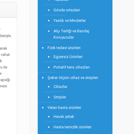
Gövde ortezleri
Yastık ve Minderler
r
Alçı Terliği ve Bandaj
leriyle
Koruyucular
Fizik tedavi ürünleri
larak
 rahat
Egzersiz Ürünleri
ik
 ile
Portatif tens cihazları
e
Şeker ölçüm cihaz ve stripleri
kapağı
lmesi
Cihazlar
Stripler
Yatan hasta ürünleri
Havalı yatak
Hasta temizlik ürünleri