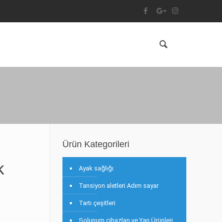
Ürün Kategorileri
k
Ayak sağlığı
Tansiyon aletleri Adım sayar
Tartı çeşitleri
Solunum cihazları ve Yan Ürünleri