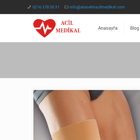
0216 378 30 31
info@atasehiracilmedikal.com
Anasayfa
Blog