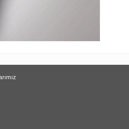
arımız