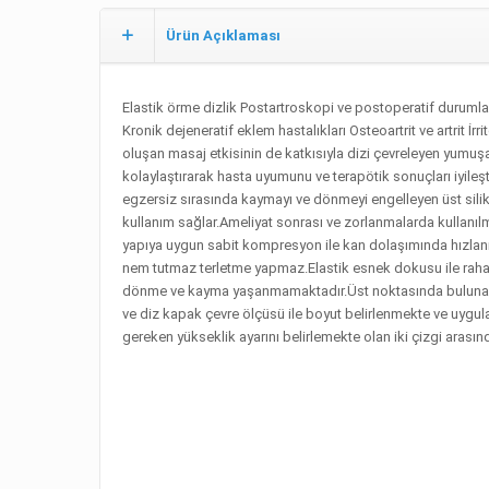
Ürün Açıklaması
Elastik örme dizlik Postartroskopi ve postoperatif durumla
Kronik dejeneratif eklem hastalıkları Osteoartrit ve artrit İ
oluşan masaj etkisinin de katkısıyla dizi çevreleyen yumuşa
kolaylaştırarak hasta uyumunu ve terapötik sonuçları iyileşt
egzersiz sırasında kaymayı ve dönmeyi engelleyen üst silik
kullanım sağlar.Ameliyat sonrası ve zorlanmalarda kullanıl
yapıya uygun sabit kompresyon ile kan dolaşımında hızl
nem tutmaz terletme yapmaz.Elastik esnek dokusu ile rahat 
dönme ve kayma yaşanmamaktadır.Üst noktasında bulunan 
ve diz kapak çevre ölçüsü ile boyut belirlenmekte ve uygul
gereken yükseklik ayarını belirlemekte olan iki çizgi arası