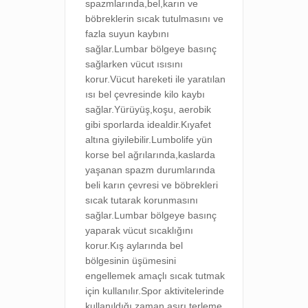
spazmlarında,b
el,karın ve
böbreklerin sıcak tutulmasını ve
fazla suyun kaybını
sağlar.
Lumbar bölgeye basınç
sağlarken vücut ısısını
korur.
Vücut hareketi ile yaratılan
ısı bel çevresinde kilo kaybı
sağlar.Y
ürüyüş,koşu, aerobik
gibi sporlarda idealdir.
Kıyafet
altına giyilebilir.Lumbolife yün
korse bel ağrılarında,kaslarda
yaşanan spazm durumlarında
beli karın çevresi ve böbrekleri
sıcak tutarak korunmasını
sağlar.Lumbar bölgeye basınç
yaparak vücut sıcaklığını
korur.Kış aylarında bel
bölgesinin üşümesini
engellemek amaçlı sıcak tutmak
için kullanılır.Spor aktivitelerinde
kullanıldığı zaman aşırı terleme