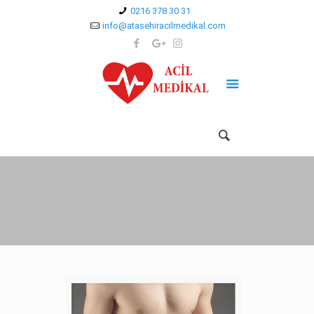
0216 378 30 31
info@atasehiracilmedikal.com