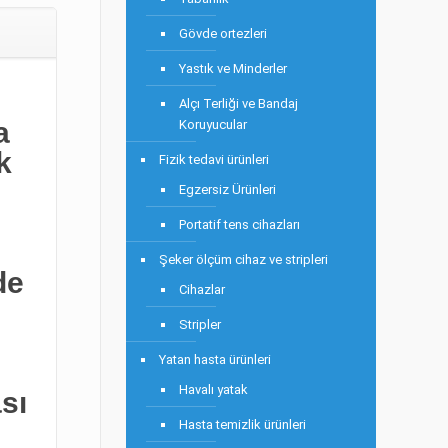
Gövde ortezleri
Yastık ve Minderler
Alçı Terliği ve Bandaj
a
Koruyucular
k
Fizik tedavi ürünleri
Egzersiz Ürünleri
Portatif tens cihazları
Şeker ölçüm cihaz ve stripleri
de
Cihazlar
Stripler
Yatan hasta ürünleri
Havalı yatak
sı
Hasta temizlik ürünleri