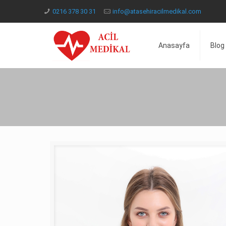
0216 378 30 31
info@atasehiracilmedikal.com
Anasayfa
Blog