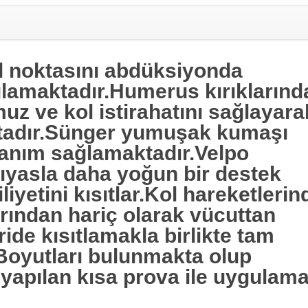
l noktasını abdüksiyonda
amaktadır.Humerus kırıklarınd
uz ve kol istirahatını sağlayara
ktadır.Sünger yumuşak kumaşı
lanım sağlamaktadır.Velpo
kıyasla daha yoğun bir destek
iyetini kısıtlar.Kol hareketlerin
rından hariç olarak vücuttan
ride kısıtlamakla birlikte tam
oyutları bulunmakta olup
yapılan kısa prova ile uygulama