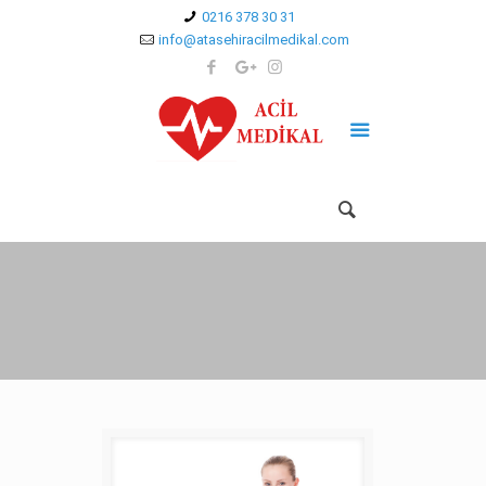
0216 378 30 31
info@atasehiracilmedikal.com