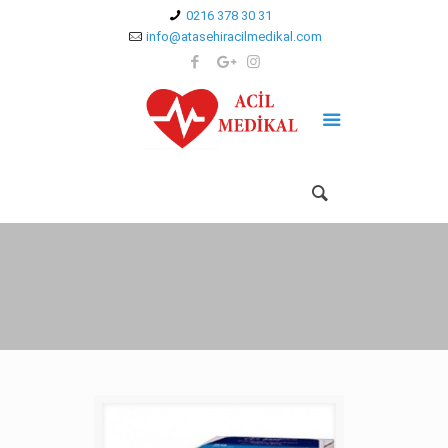
0216 378 30 31
info@atasehiracilmedikal.com