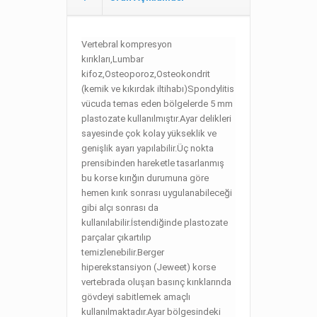
Vertebral kompresyon
kırıkları,
Lumbar
kifoz,
Osteoporoz,
Osteokondrit
(kemik ve kıkırdak iltihabı)
Spondylitis
v
ücuda temas eden bölgelerde 5 mm
plastozate kullanılmıştır.
Ayar delikleri
sayesinde çok kolay yükseklik ve
genişlik ayarı yapılabilir.
Üç nokta
prensibinden hareketle tasarlanmış
bu korse kırığın durumuna göre
hemen kırık sonrası uygulanabileceği
gibi alçı sonrası da
kullanılabilir.
İstendiğinde plastozate
parçalar çıkartılıp
temizlenebilir.Berger
hiperekstansiyon (Jeweet) korse
vertebrada oluşan basınç kırıklarında
gövdeyi sabitlemek amaçlı
kullanılmaktadır.Ayar bölgesindeki