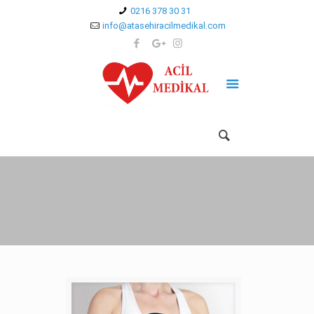
0216 378 30 31
info@atasehiracilmedikal.com