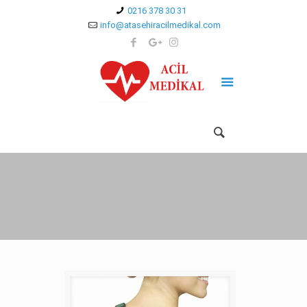
0216 378 30 31
info@atasehiracilmedikal.com