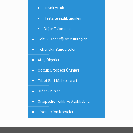
Havalı yatak
Hasta temizlik ürünleri
Diğer Ekipmanlar
Koltuk Değneği ve Yürüteçler
Tekerlekli Sandalyeler
Ateş Ölçerler
Çocuk Ortopedi Ürünleri
Tıbbi Sarf Malzemeleri
Diğer Ürünler
Ortopedik Terlik ve Ayakkabılar
Liposuction Korseler