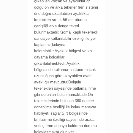
ç
ıkabilen kolçak ve ayaklıklar g
ri
dolgu ön ve arka tekerler f
ren sistemi
ö
ne doğru uzatılabilen ayaklıklar
k
ırılabilen sırtlık
56 cm oturma
genişliği a
rka denge tekeri
bulunmaktadır.Kromaj kaplı tekerlekli
sandalye katlanılabilir özelliği ile yer
kaplamaz,kolayca
kaldırılabilir.Ayaklık bölgesi ve kol
dayama kolçakları
çıkarılabilmektedir.Ayaklık
bölgesinde kullanıcı hastanın bacak
uzunluğuna göre uzayabilen ayarlı
ayaklığıı mevcuttur.Dolgulu
tekerlekleri sayesinde patlama inme
gibi sorunları bulunmamaktadır.Ön
tekerleklerinde bulunan 360 derece
dönebilme özelliği ile kolay manevra
kabiliyeti sağlar.Sırt bölgesinde
kırılabilme özelliği sayesinde araca
yerleştirme depoya kaldırma durumu
kolaylaşmakta olup yer