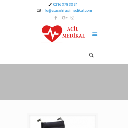
0216 378 30 31
info@atasehiracilmedikal.com