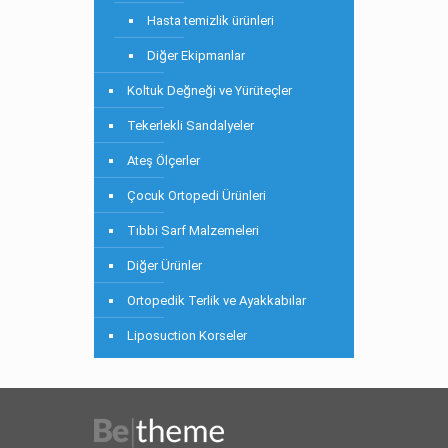
Hasta temizlik ürünleri
Diğer Ekipmanlar
Koltuk Değneği ve Yürüteçler
Tekerlekli Sandalyeler
Ateş Ölçerler
Çocuk Ortopedi Ürünleri
Tıbbi Sarf Malzemeleri
Diğer Ürünler
Ortopedik Terlik ve Ayakkabılar
Liposuction Korseler