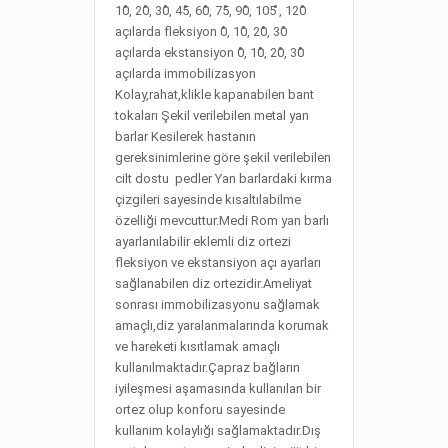
10̊, 20̊, 30̊, 45̊, 60̊, 75̊, 90̊, 105 ̊, 120̊
açılarda fleksiyon 0̊, 10̊, 20̊, 30̊
açılarda ekstansiyon 0̊, 10̊, 20̊, 30̊
açılarda immobilizasyon
Kolay,rahat,klikle kapanabilen bant
tokaları Şekil verilebilen metal yan
barlar Kesilerek hastanın
gereksinimlerine göre şekil verilebilen
cilt dostu pedler Yan barlardaki kırma
çizgileri sayesinde kısaltılabilme
özelliği mevcuttur.Medi Rom yan barlı
ayarlanılabilir eklemli diz ortezi
fleksiyon ve ekstansiyon açı ayarları
sağlanabilen diz ortezidir.Ameliyat
sonrası immobilizasyonu sağlamak
amaçlı,diz yaralanmalarında korumak
ve hareketi kısıtlamak amaçlı
kullanılmaktadır.Çapraz bağların
iyileşmesi aşamasında kullanılan bir
ortez olup konforu sayesinde
kullanım kolaylığı sağlamaktadır.Dış