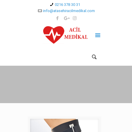
0216 378 30 31
info@atasehiracilmedikal.com